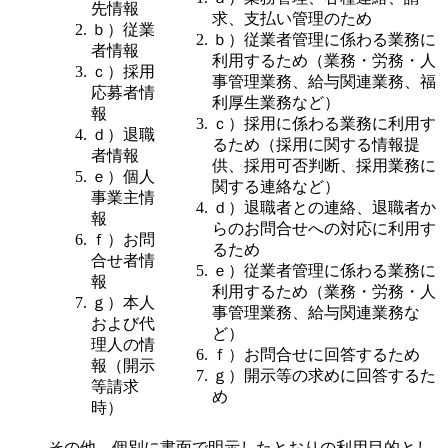
先情報
求、支払い管理のため
ｂ）従業
ｂ）従業者管理に係わる業務に
者情報
利用するため（業務・労務・人
ｃ）採用
事管理業務、給与関連業務、福
応募者情
利厚生業務など）
報
ｃ）採用に係わる業務に利用す
ｄ）退職
るため（採用に関する情報提
者情報
供、採用可否判断、採用業務に
ｅ）個人
関する連絡など）
事業主情
ｄ）退職者との連絡、退職者か
報
らのお問合せへの対応に利用す
ｆ）お問
るため
合せ者情
ｅ）従業者管理に係わる業務に
報
利用するため（業務・労務・人
ｇ）本人
事管理業務、給与関連業務な
および代
ど）
理人の情
ｆ）お問合せに回答するため
報（開示
ｇ）開示等の求めに回答するた
等請求
め
時）
その他、個別に書面で明示したとおりの利用目的とし