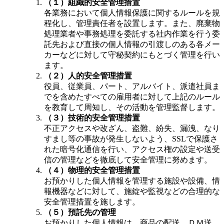
（１）組織的安全管理措置
各業務において個人情報保護に関するルールを規
程化し、管理責任者を設置します。また、廃棄物
処理業者や事務処理を委託する社内作業を行う委
託先および直接の個人情報の引渡しのある各メー
カーなどに対して守秘契約にもとづく管理を行い
ます。
（２）人的安全管理措置
役員、従業員、パート、アルバイト、派遣社員ま
でを含めたすべての雇用者に対して上記のルール
を教育して周知し、その活動を管理監督します。
（３）技術的安全管理措置
不正アクセスや改ざん、盗難、紛失、漏洩、なり
すまし等の事故が発生しないよう、SSLで保護さ
れた暗号化通信を行い、アクセス権の設定や送受
信の管理などを徹底して安全管理に努めます。
（４）物理的安全管理措置
お預かりした個人情報を管理する施設や設備、情
報機器などに対して、施錠や監視などの合理的な
安全管理措置を施します。
（５）預託先の管理
お預かりした個人情報は、商品の配送、ＤＭ送