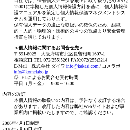
当社では、保有個人データを厳正に取り扱うため JIS Q
15001に準拠した個人情報保護方針を基に、個人情報保
護マニュアルを策定し個人情報保護マネジメントシス
テムを運用しております。
保有個人データの適正な取扱いの確保のため、組織
的・人的・物理的・技術的の４つの観点より安全管理
措置を講じております。
＜個人情報に関するお問合せ先＞
〒591-8025 大阪府堺市北区長曽根町1607-1
相談窓口 TEL:072(255)5261 FAX:072(255)3214
E-Mail：株式会社 ダイワ
info@kakasi.com
/ コメラボ
info@komelabo.jp
◎TELによるお問合せ受付時間
平日（月～金） 9:00～16:00
内容の改訂
本個人情報の取扱いの内容は、予告なく改訂する場合
があります。改訂した内容は弊社Webサイトおよび事
業所内に掲載いたしますので、ご確認ください。
2006年4月1日制定
2026年7月10日改訂