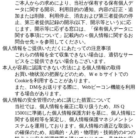
ご本人からの求めにより、当社が保有する保有個人デ
ータに関する開示、利用目的の通知、内容の訂正・追
加または削除、利用停止、消去および第三者提供の停
止、第三者提供記録の開示(以下、開示等という)に応
じます。開示等に応ずる窓口は、「保有個人データに
関する事項について」記載内の＜個人情報に関するお
問合せ先＞を参照してください。
個人情報をご提供いただくにあたっての注意事項
これらの情報を全て収集できない場合は、適切なサー
ビスをご提供できない場合もございます。
本人が容易に認識できない方法による個人情報の取得
お買い物状況の把握などのため、Ｗｅｂサイトでの
Cookieを利用することがあります。
また、DMをお送りする際に、Webビーコン機能を利用
する場合があります。
個人情報の安全管理のために講じた措置について
当社では、個人情報を厳正に取り扱うため、JIS Q
15001に準拠した個人情報保護方針を基に、個人情報に
関する規程等を策定し、個人情報保護マネジメントシ
ステムを運用しております。個人情報の適正な取扱い
の確保のため、組織的・人的・物理的・技術的の4つの