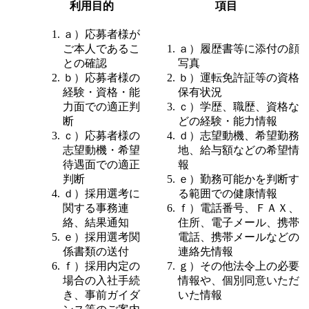
利用目的
項目
ａ）応募者様が
ご本人であるこ
ａ）履歴書等に添付の顔
との確認
写真
ｂ）応募者様の
ｂ）運転免許証等の資格
経験・資格・能
保有状況
力面での適正判
ｃ）学歴、職歴、資格な
断
どの経験・能力情報
ｃ）応募者様の
ｄ）志望動機、希望勤務
志望動機・希望
地、給与額などの希望情
待遇面での適正
報
判断
ｅ）勤務可能かを判断す
ｄ）採用選考に
る範囲での健康情報
関する事務連
ｆ）電話番号、ＦＡＸ、
絡、結果通知
住所、電子メール、携帯
ｅ）採用選考関
電話、携帯メールなどの
係書類の送付
連絡先情報
ｆ）採用内定の
ｇ）その他法令上の必要
場合の入社手続
情報や、個別同意いただ
き、事前ガイダ
いた情報