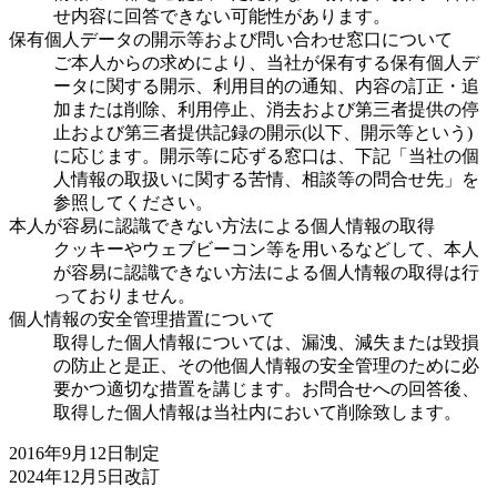
せ内容に回答できない可能性があります。
保有個人データの開示等および問い合わせ窓口について
ご本人からの求めにより、当社が保有する保有個人デ
ータに関する開示、利用目的の通知、内容の訂正・追
加または削除、利用停止、消去および第三者提供の停
止および第三者提供記録の開示(以下、開示等という)
に応じます。開示等に応ずる窓口は、下記「当社の個
人情報の取扱いに関する苦情、相談等の問合せ先」を
参照してください。
本人が容易に認識できない方法による個人情報の取得
クッキーやウェブビーコン等を用いるなどして、本人
が容易に認識できない方法による個人情報の取得は行
っておりません。
個人情報の安全管理措置について
取得した個人情報については、漏洩、減失または毀損
の防止と是正、その他個人情報の安全管理のために必
要かつ適切な措置を講じます。お問合せへの回答後、
取得した個人情報は当社内において削除致します。
2016年9月12日制定
2024年12月5日改訂