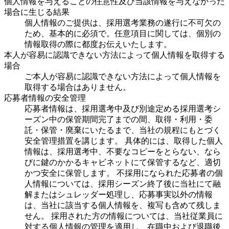
個人情報を与えることの任意性及び当該情報を与えなかった
場合に生じる結果
個人情報のご提供は、採用選考業務の遂行に不可欠の
ため、基本的に必須で。任意項目に関しては、個別の
情報取得の際に都度お伝えいたします。
本人が容易に認識できない方法によって個人情報を取得する
場合
ご本人が容易に認識できない方法によって個人情報を
取得する場合はありません。
応募者情報の安全管理
応募者情報は、採用選考中及び別途定める採用選考シ
ーズン中の保管期間完了までの間、取得・利用・委
託・保管・廃棄にいたるまで、当社の規程にもとづく
安全管理措置を講じます。 具体的には、取得した個人
情報は、採用選考中、不要なコピーをとらない、なら
びに鍵のかかるキャビネットにて保管するなど、適切
かつ安全に保管します。 不採用になられた応募者の個
人情報については、採用シーズン終了後に当社にて融
解またはシュレッダー処理し、応募事実以外の情報
は、当社に該当する個人情報を、複写も含めて残しま
せん。 採用された方の情報については、当社従業員に
対する個人情報の管理を適用し、在職中および退職後