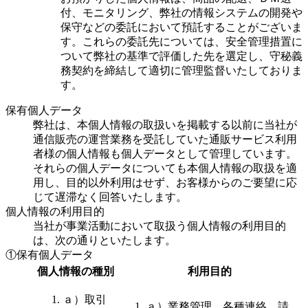
付、モニタリング、弊社の情報システムの開発や
保守などの委託において預託することがございま
す。これらの委託先については、安全管理措置に
ついて弊社の基準で評価した先を選定し、守秘義
務契約を締結して適切に管理監督いたしておりま
す。
保有個人データ
弊社は、本個人情報の取扱いを掲載する以前に当社が
通信販売の運営業務を受託していた通販サービス利用
者様の個人情報も個人データとして管理しています。
それらの個人データについても本個人情報の取扱を適
用し、目的以外利用はせず、お客様からのご要望に応
じて遅滞なく回答いたします。
個人情報の利用目的
当社が事業活動において取扱う個人情報の利用目的
は、次の通りといたします。
①保有個人データ
個人情報の種別
利用目的
ａ）取引
ａ）業務管理、各種連絡、請